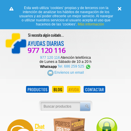
Esta web utiliza ‘cookies’ propias y de terceros con la
intención de analizar los hábitos de navegación de los
usuarios y así poder ofrecerle un mejor servicio. Al navegar
o utilizar nuestros servicios el usuario acepta el uso que
hacemos de las ‘cookies’.
Más información
977 120 116
Atención telefónica
de Lunes a Sábado de 10 a 20 h
Whatsapp
Tel. 686 259 525
Envíenos un email
PRODUCTOS
BLOG
AYUDA
CONTACTAR