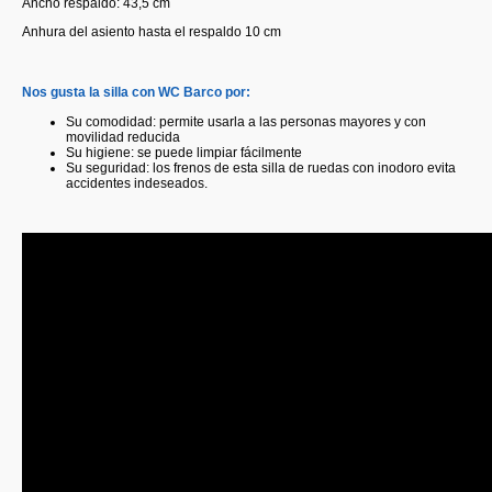
Ancho respaldo: 43,5 cm
Anhura del asiento hasta el respaldo 10 cm
Nos gusta la silla con WC Barco por:
Su comodidad: permite usarla a las personas mayores y con
movilidad reducida
Su higiene: se puede limpiar fácilmente
Su seguridad: los frenos de esta silla de ruedas con inodoro evita
accidentes indeseados.