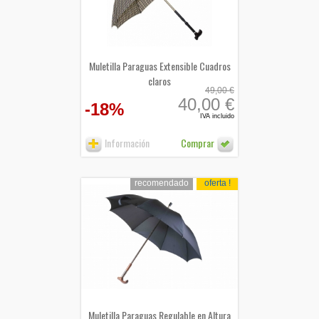
Muletilla Paraguas Extensible Cuadros
claros
49,00 €
40,00 €
-18%
IVA incluido
Información
Comprar
recomendado
oferta !
Muletilla Paraguas Regulable en Altura