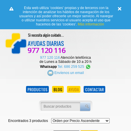
Esta web utiliza ‘cookies’ propias y de terceros con la
intención de analizar los hábitos de navegación de los
usuarios y así poder ofrecerle un mejor servicio. Al navegar
o utilizar nuestros servicios el usuario acepta el uso que
hacemos de las ‘cookies’.
Más información
977 120 116
Atención telefónica
de Lunes a Sábado de 10 a 20 h
Whatsapp
Tel. 686 259 525
Envíenos un email
PRODUCTOS
BLOG
AYUDA
CONTACTAR
Encontrados 3 productos