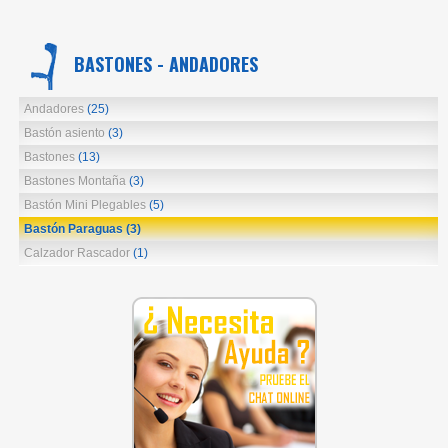
BASTONES - ANDADORES
Andadores
(25)
Bastón asiento
(3)
Bastones
(13)
Bastones Montaña
(3)
Bastón Mini Plegables
(5)
Bastón Paraguas
(3)
Calzador Rascador
(1)