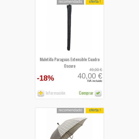
recomendado
oferta !
Muletilla Paraguas Extensible Cuadro
Oscuro
49,00 €
40,00 €
-18%
IVA incluido
Información
Comprar
recomendado
oferta !