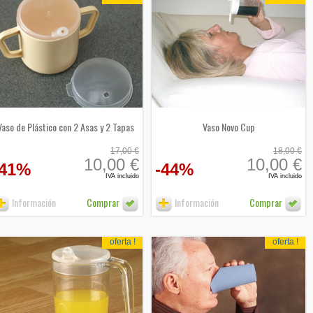
Vaso de Plástico con 2 Asas y 2 Tapas
Vaso Novo Cup
17,00 €
18,00 €
10,00 €
10,00 €
-41%
-44%
IVA incluido
IVA incluido
Información
Comprar
Información
Comprar
oferta !
oferta !