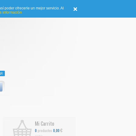
sí poder ofrecerle un mejor servicio. Al
 información
Mi Carrito
€
productos
0
0,00