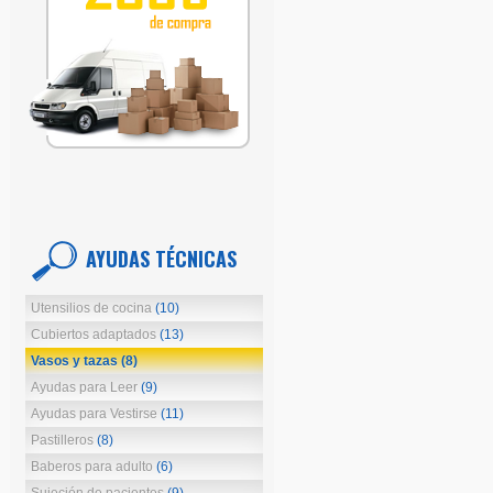
AYUDAS TÉCNICAS
Utensilios de cocina
(10)
Cubiertos adaptados
(13)
Vasos y tazas
(8)
Ayudas para Leer
(9)
Ayudas para Vestirse
(11)
Pastilleros
(8)
Baberos para adulto
(6)