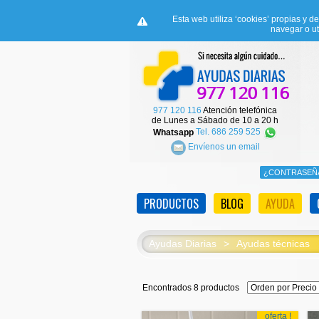
Esta web utiliza ‘cookies’ propias y d
navegar o ut
977 120 116
Atención telefónica
de Lunes a Sábado de 10 a 20 h
Whatsapp
Tel. 686 259 525
Envíenos un email
PRODUCTOS
BLOG
AYUDA
Ayudas Diarias
>
Ayudas técnicas
Encontrados 8 productos
oferta !