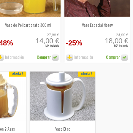
Vaso de Policarbonato 300 ml
Vaso Especial Nosey
27,00 €
24,00 €
14,00 €
18,00 €
-48%
-25%
IVA incluido
IVA incluido
Información
Comprar
Información
Comprar
oferta !
oferta !
con 2 Asas
Vaso Etac