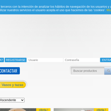
e terceros con la intención de analizar los hábitos de navegación de los usuarios y a
ilizar nuestros servicios el usuario acepta el uso que hacemos de las ‘cookies’.
Más
CONTACTAR
Vasos y tazas
oferta !
oferta !