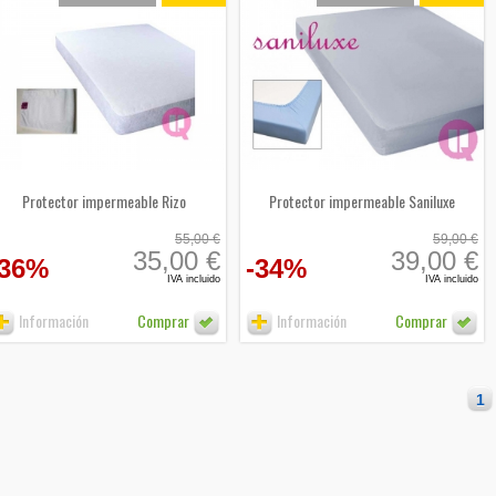
Protector impermeable Rizo
Protector impermeable Saniluxe
55,00 €
59,00 €
35,00 €
39,00 €
-36%
-34%
IVA incluido
IVA incluido
Información
Comprar
Información
Comprar
1