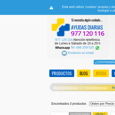
Esta web utiliza ‘cookies’ propias y d
navegar o ut
977 120 116
Atención telefónica
de Lunes a Sábado de 10 a 20 h
Whatsapp
Tel. 686 259 525
Envíenos un email
PRODUCTOS
BLOG
AYUDA
Ayudas Diarias
>
Incontinencia
P
Encontrados 3 productos
recomendado
oferta !