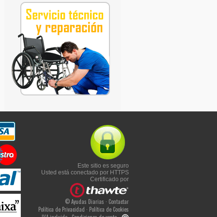
Este sitio es seguro
Usted está conectado por HTTPS
Certificado por
© Ayudas Diarias ·
Contactar
Política de Privacidad
·
Política de Cookies