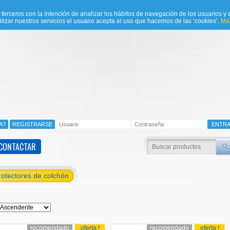
e terceros con la intención de analizar los hábitos de navegación de los usuarios y a
ilizar nuestros servicios el usuario acepta el uso que hacemos de las ‘cookies’.
Más
CONTACTAR
rotectores de colchón
recomendado
oferta !
recomendado
oferta !