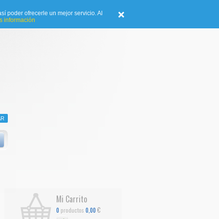
sí poder ofrecerle un mejor servicio. Al
 información
Mi Carrito
€
productos
0
0,00