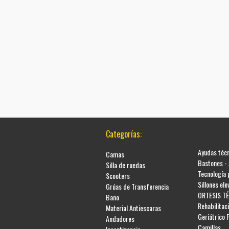
Categorías:
Ayudas téc
Camas
Bastones -
Silla de ruedas
Tecnología
Scooters
Sillones el
Grúas de Transferencia
ORTESIS T
Baño
Rehabilitac
Material Antiescaras
Geriátrico 
Andadores
Camillas