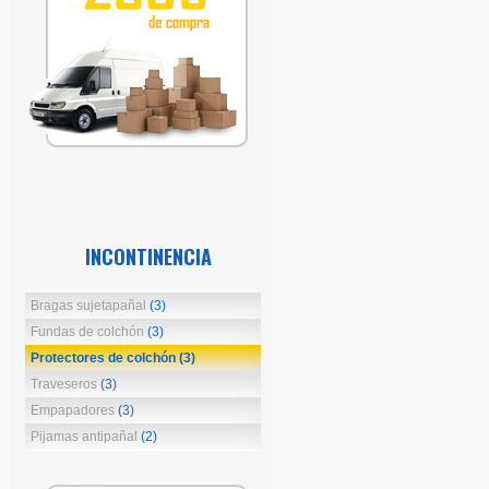
INCONTINENCIA
Bragas sujetapañal
(3)
Fundas de colchón
(3)
Protectores de colchón
(3)
Traveseros
(3)
Empapadores
(3)
Pijamas antipañal
(2)