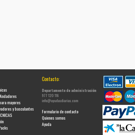
Contacto:
nicas
Departamento de administración
 Andadores
977 120 116
info@ayudasdiarias.com
 para mayores
evadores y basculantes
Formulario de contacto
ÉCNICAS
Quienes somos
ión
Ayuda
Packs