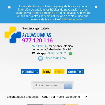
Esta web utiliza ‘cookies’ propias y de terceros con la
intención de analizar los hábitos de navegación de los
usuarios y así poder ofrecerle un mejor servicio. Al navegar
o utilizar nuestros servicios el usuario acepta el uso que
hacemos de las ‘cookies’.
Más información
977 120 116
Atención telefónica
de Lunes a Sábado de 10 a 20 h
Whatsapp
Tel. 686 259 525
Envíenos un email
PRODUCTOS
BLOG
AYUDA
CONTACTAR
Encontrados 2 productos