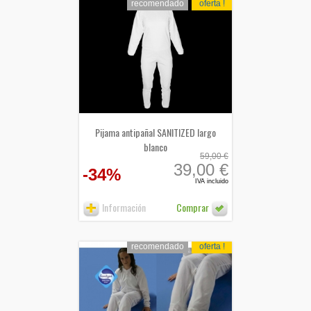
recomendado
oferta !
Pijama antipañal SANITIZED largo
blanco
59,00 €
39,00 €
-34%
IVA incluido
Información
Comprar
recomendado
oferta !