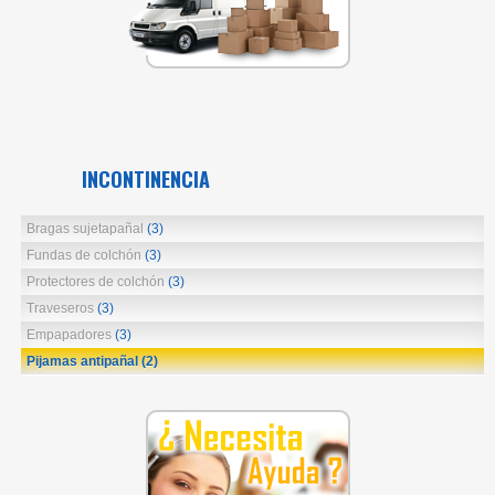
INCONTINENCIA
Bragas sujetapañal
(3)
Fundas de colchón
(3)
Protectores de colchón
(3)
Traveseros
(3)
Empapadores
(3)
Pijamas antipañal
(2)