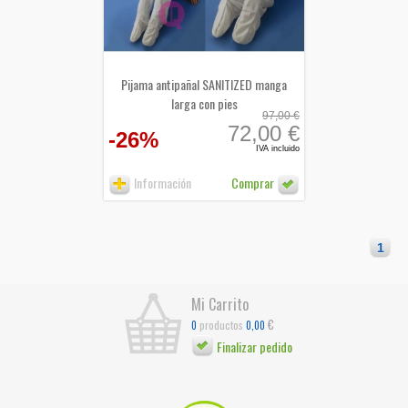
Pijama antipañal SANITIZED manga
larga con pies
97,00 €
72,00 €
-26%
IVA incluido
Información
Comprar
1
Mi Carrito
€
productos
0
0,00
Finalizar pedido