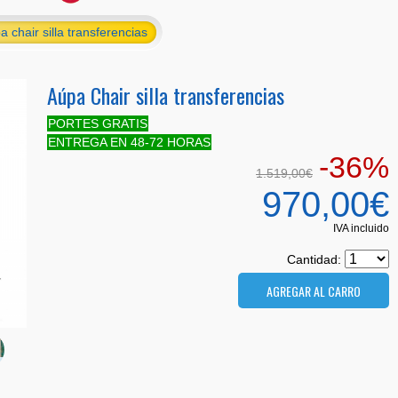
a chair silla transferencias
Aúpa Chair silla transferencias
PORTES GRATIS
ENTREGA EN 48-72 HORAS
-36%
1.519,00€
970,00€
IVA incluido
Cantidad: