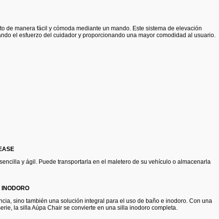
siento de manera fácil y cómoda mediante un mando. Este sistema de elevación
zando el esfuerzo del cuidador y proporcionando una mayor comodidad al usuario.
LEASE
ncilla y ágil. Puede transportarla en el maletero de su vehículo o almacenarla
E INODORO
encia, sino también una solución integral para el uso de baño e inodoro. Con una
rie, la silla Aúpa Chair se convierte en una silla inodoro completa.