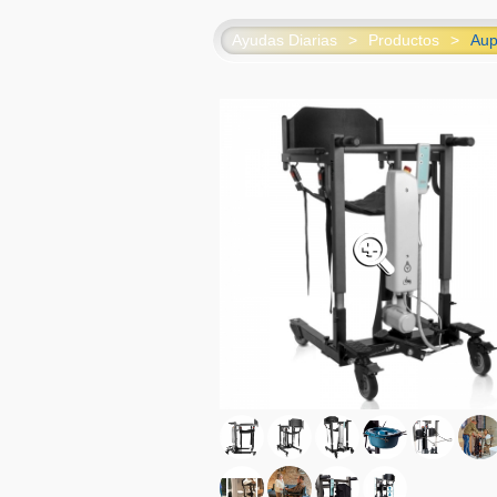
Ayudas Diarias
>
Productos
>
Aup