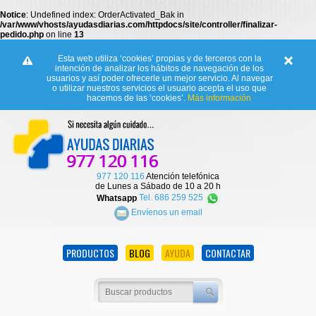
Notice
: Undefined index: OrderActivated_Bak in
/var/www/vhosts/ayudasdiarias.com/httpdocs/site/controller/finalizar-
pedido.php
on line
13
Esta web utiliza ‘cookies’ propias y de terceros con la
intención de analizar los hábitos de navegación de los
usuarios y así poder ofrecerle un mejor servicio. Al navegar
o utilizar nuestros servicios el usuario acepta el uso que
hacemos de las ‘cookies’.
Más información
977 120 116
Atención telefónica
de Lunes a Sábado de 10 a 20 h
Whatsapp
Tel. 686 259 525
Envíenos un email
PRODUCTOS
BLOG
AYUDA
CONTACTAR