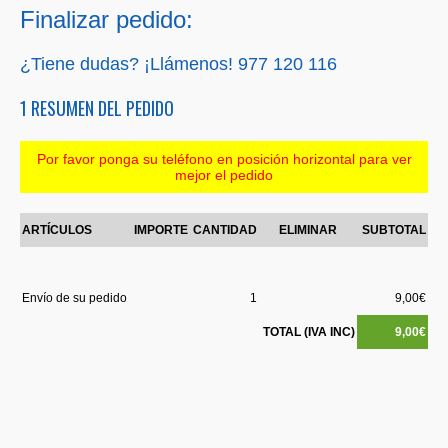
Finalizar pedido:
¿Tiene dudas? ¡Llámenos!
977 120 116
1 RESUMEN DEL PEDIDO
Por favor ponga su teléfono en posición horizontal para ver
mejor el pedido
ARTÍCULOS
IMPORTE
CANTIDAD
ELIMINAR
SUBTOTAL
Envío de su pedido
1
9,00€
TOTAL (IVA INC)
9,00€