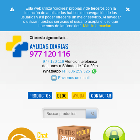
Esta web utiliza ‘cookies’ propias y de terceros con la
intención de analizar los hábitos de navegación de los
usuarios y así poder ofrecerle un mejor servicio. Al navegar
o utilizar nuestros servicios el usuario acepta el uso que
hacemos de las ‘cookies’.
Más información
977 120 116
Atención telefónica
de Lunes a Sábado de 10 a 20 h
Whatsapp
Tel. 686 259 525
Envíenos un email
PRODUCTOS
BLOG
AYUDA
CONTACTAR