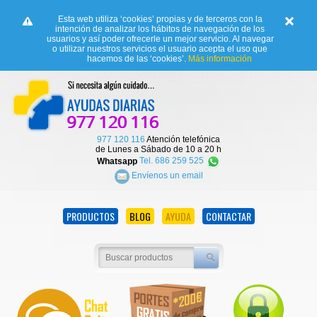
Esta web utiliza ‘cookies’ propias y de terceros con la
intención de analizar los hábitos de navegación de los
usuarios y así poder ofrecerle un mejor servicio. Al navegar
o utilizar nuestros servicios el usuario acepta el uso que
hacemos de las ‘cookies’.
Más información
977 120 116
Atención telefónica
de Lunes a Sábado de 10 a 20 h
Whatsapp
Tel. 686 259 525
Envíenos un email
PRODUCTOS
BLOG
AYUDA
CONTACTAR