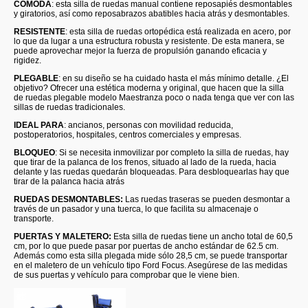
CÓMODA
: esta silla de ruedas manual contiene reposapiés desmontables
y giratorios, así como reposabrazos abatibles hacia atrás y desmontables.
RESISTENTE
: esta silla de ruedas ortopédica está realizada en acero, por
lo que da lugar a una estructura robusta y resistente. De esta manera, se
puede aprovechar mejor la fuerza de propulsión ganando eficacia y
rigidez.
PLEGABLE
: en su diseño se ha cuidado hasta el más mínimo detalle. ¿El
objetivo? Ofrecer una estética moderna y original, que hacen que la silla
de ruedas plegable modelo Maestranza poco o nada tenga que ver con las
sillas de ruedas tradicionales.
IDEAL PARA
: ancianos, personas con movilidad reducida,
postoperatorios, hospitales, centros comerciales y empresas.
BLOQUEO
: Si se necesita inmovilizar por completo la silla de ruedas, hay
que tirar de la palanca de los frenos, situado al lado de la rueda, hacia
delante y las ruedas quedarán bloqueadas. Para desbloquearlas hay que
tirar de la palanca hacia atrás
RUEDAS DESMONTABLES:
Las ruedas traseras se pueden desmontar a
través de un pasador y una tuerca, lo que facilita su almacenaje o
transporte.
PUERTAS Y MALETERO:
Esta silla de ruedas tiene un ancho total de 60,5
cm, por lo que puede pasar por puertas de ancho estándar de 62.5 cm.
Además como esta silla plegada mide sólo 28,5 cm, se puede transportar
en el maletero de un vehículo tipo Ford Focus. Asegúrese de las medidas
de sus puertas y vehículo para comprobar que le viene bien.