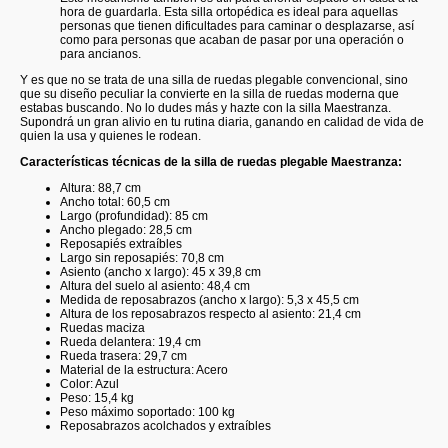
hora de guardarla. Esta silla ortopédica es ideal para aquellas
personas que tienen dificultades para caminar o desplazarse, así
como para personas que acaban de pasar por una operación o
para ancianos.
Y es que no se trata de una silla de ruedas plegable convencional, sino
que su diseño peculiar la convierte en la silla de ruedas moderna que
estabas buscando. No lo dudes más y hazte con la silla Maestranza.
Supondrá un gran alivio en tu rutina diaria, ganando en calidad de vida de
quien la usa y quienes le rodean.
Características técnicas de la silla de ruedas plegable Maestranza:
Altura: 88,7 cm
Ancho total: 60,5 cm
Largo (profundidad): 85 cm
Ancho plegado: 28,5 cm
Reposapiés extraíbles
Largo sin reposapiés: 70,8 cm
Asiento (ancho x largo): 45 x 39,8 cm
Altura del suelo al asiento: 48,4 cm
Medida de reposabrazos (ancho x largo): 5,3 x 45,5 cm
Altura de los reposabrazos respecto al asiento: 21,4 cm
Ruedas maciza
Rueda delantera: 19,4 cm
Rueda trasera: 29,7 cm
Material de la estructura: Acero
Color: Azul
Peso: 15,4 kg
Peso máximo soportado: 100 kg
Reposabrazos acolchados y extraíbles