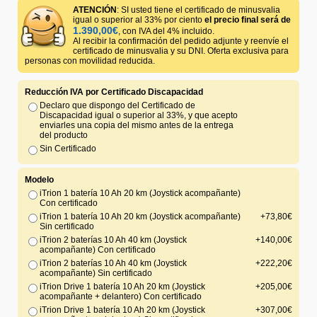
ATENCIÓN
: SI usted tiene el certificado de minusvalia
igual o superior al 33% por ciento
el precio final será de
1.390,00€
, con IVA del 4% incluido.
Al recibir la confirmación del pedido adjunte y reenvíe el
certificado de minusvalia y su DNI. Oferta exclusiva para
personas con movilidad reducida.
Reducción IVA por Certificado Discapacidad
Declaro que dispongo del Certificado de
Discapacidad igual o superior al 33%, y que acepto
enviarles una copia del mismo antes de la entrega
del producto
Sin Certificado
Modelo
iTrion 1 batería 10 Ah 20 km (Joystick acompañante)
Con certificado
iTrion 1 batería 10 Ah 20 km (Joystick acompañante)
+73,80€
Sin certificado
iTrion 2 baterías 10 Ah 40 km (Joystick
+140,00€
acompañante) Con certificado
iTrion 2 baterías 10 Ah 40 km (Joystick
+222,20€
acompañante) Sin certificado
iTrion Drive 1 batería 10 Ah 20 km (Joystick
+205,00€
acompañante + delantero) Con certificado
iTrion Drive 1 batería 10 Ah 20 km (Joystick
+307,00€