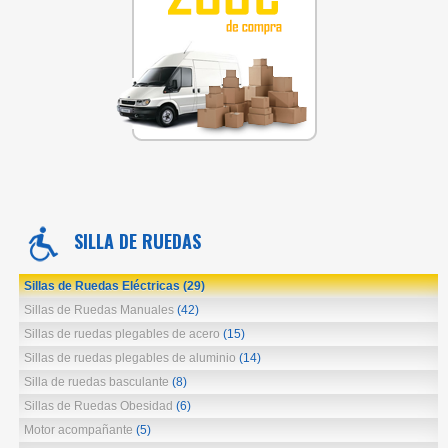
SILLA DE RUEDAS
Sillas de Ruedas Eléctricas
(29)
Sillas de Ruedas Manuales
(42)
Sillas de ruedas plegables de acero
(15)
Sillas de ruedas plegables de aluminio
(14)
Silla de ruedas basculante
(8)
Sillas de Ruedas Obesidad
(6)
Motor acompañante
(5)