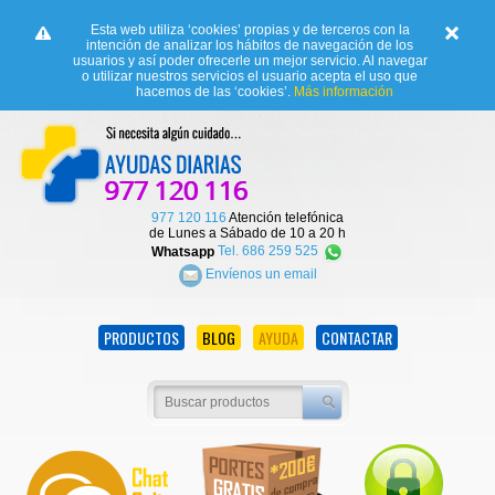
Esta web utiliza ‘cookies’ propias y de terceros con la
intención de analizar los hábitos de navegación de los
usuarios y así poder ofrecerle un mejor servicio. Al navegar
o utilizar nuestros servicios el usuario acepta el uso que
hacemos de las ‘cookies’.
Más información
977 120 116
Atención telefónica
de Lunes a Sábado de 10 a 20 h
Whatsapp
Tel. 686 259 525
Envíenos un email
PRODUCTOS
BLOG
AYUDA
CONTACTAR