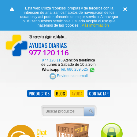
Esta web utiliza ‘cookies’ propias y de terceros con la
intención de analizar los hábitos de navegación de los
usuarios y así poder ofrecerle un mejor servicio. Al navegar
o utilizar nuestros servicios el usuario acepta el uso que
hacemos de las ‘cookies’.
Más información
977 120 116
Atención telefónica
de Lunes a Sábado de 10 a 20 h
Whatsapp
Tel. 686 259 525
Envíenos un email
PRODUCTOS
BLOG
AYUDA
CONTACTAR