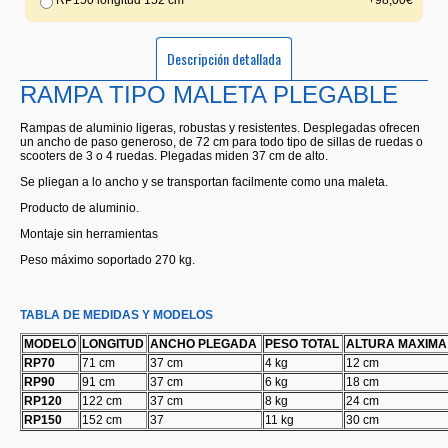
RP150 longitud 152 cm
+98,00€
Descripción detallada
RAMPA TIPO MALETA PLEGABLE
Rampas de aluminio ligeras, robustas y resistentes. Desplegadas ofrecen
un ancho de paso generoso, de 72 cm para todo tipo de sillas de ruedas o
scooters de 3 o 4 ruedas. Plegadas miden 37 cm de alto.
Se pliegan a lo ancho y se transportan facilmente como una maleta.
Producto de aluminio.
Montaje sin herramientas
Peso máximo soportado 270 kg.
TABLA DE MEDIDAS Y MODELOS
MODELO
LONGITUD
ANCHO PLEGADA
PESO TOTAL
ALTURA MAXIMA
RP70
71 cm
37 cm
4 kg
12 cm
RP90
91 cm
37 cm
6 kg
18 cm
RP120
122 cm
37 cm
8 kg
24 cm
RP150
152 cm
37
11 kg
30 cm