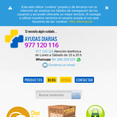
Esta web utiliza ‘cookies’ propias y de terceros con la
intención de analizar los hábitos de navegación de los
usuarios y así poder ofrecerle un mejor servicio. Al navegar
o utilizar nuestros servicios el usuario acepta el uso que
hacemos de las ‘cookies’.
Más información
977 120 116
Atención telefónica
de Lunes a Sábado de 10 a 20 h
Whatsapp
Tel. 686 259 525
Envíenos un email
PRODUCTOS
BLOG
AYUDA
CONTACTAR