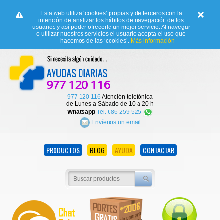
Esta web utiliza ‘cookies’ propias y de terceros con la
intención de analizar los hábitos de navegación de los
usuarios y así poder ofrecerle un mejor servicio. Al navegar
o utilizar nuestros servicios el usuario acepta el uso que
hacemos de las ‘cookies’.
Más información
977 120 116
Atención telefónica
de Lunes a Sábado de 10 a 20 h
Whatsapp
Tel. 686 259 525
Envíenos un email
PRODUCTOS
BLOG
AYUDA
CONTACTAR