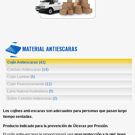
MATERIAL ANTIESCARAS
Cojín Antiescaras
(41)
Colchón Antiescaras
(14)
Cojín Lumbar
(5)
Cojín Posicionamiento
(12)
Lana Natural Australiana
(5)
Sobre Colchón Antiescaras
(2)
Los cojínes anti-escaras son adecuados
para personas que pasan largo
tiempo sentadas.
Producto indicado para la prevención de Úlceras por Presión.
El cojín antie-escaras le proporcionará una
gran protección a la piel, buen