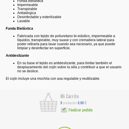
Funda bielástica
Impermeable
Transpirable
Antialérgica
Desinfectable y esterilizable
Lavable
Funda Bielástica
Fabricada con tejido de poliuretano bi-elástico, impermeable a
líquidos, transpirable, muy suave y con cremallera lateral para
poder retirarla para lavar cuando sea necesario, ya que puede
limpiar y desinfectar en superficie.
Antideslizante
En su base el tejido es antideslizante, para limitar también el
desplazamiento del cojín sobre la silla y contribuir a que el usuario
no se deslice.
El cojín incluye una mochila con asa regulable y reutilizable.
Mi Carrito
€
productos
0
0,00
Finalizar pedido