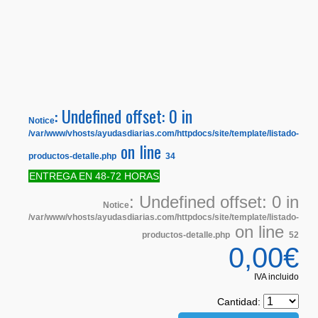
: Undefined offset: 0 in
Notice
/var/www/vhosts/ayudasdiarias.com/httpdocs/site/template/listado-
on line
productos-detalle.php
34
ENTREGA EN 48-72 HORAS
: Undefined offset: 0 in
Notice
/var/www/vhosts/ayudasdiarias.com/httpdocs/site/template/listado-
on line
productos-detalle.php
52
0,00€
IVA incluido
Cantidad: