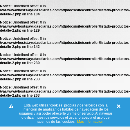
Notice
: Undefined offset: 0 in
/var/www/vhosts/ayudasdiarias.com/httpdocs/site/controller/listado-productos-
detalle-2.php
on line
104
Notice
: Undefined offset: 0 in
/var/www/vhosts/ayudasdiarias.com/httpdocs/site/controller/listado-productos-
detalle-2.php
on line
129
Notice
: Undefined offset: 0 in
/var/www/vhosts/ayudasdiarias.com/httpdocs/site/controller/listado-productos-
detalle-2.php
on line
142
Notice
: Undefined offset: 0 in
/var/www/vhosts/ayudasdiarias.com/httpdocs/site/controller/listado-productos-
detalle-2.php
on line
230
Notice
: Undefined offset: 0 in
/var/www/vhosts/ayudasdiarias.com/httpdocs/site/controller/listado-productos-
detalle-2.php
on line
233
Notice
: Undefined offset: 0 in
/var/www/vhosts/ayudasdiarias.com/httpdocs/site/controller/listado-productos-
detalle-2.php
on line
263
Esta web utiliza ‘cookies’ propias y de terceros con la
intención de analizar los hábitos de navegación de los
usuarios y así poder ofrecerle un mejor servicio. Al navegar
o utilizar nuestros servicios el usuario acepta el uso que
hacemos de las ‘cookies’.
Más información