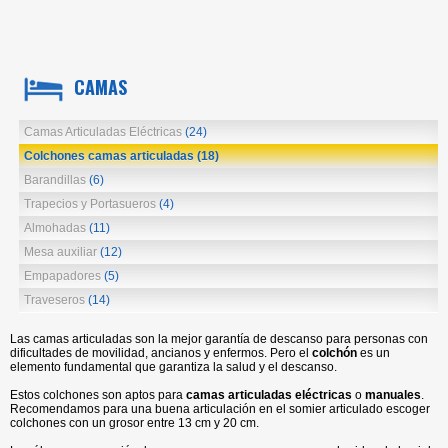
CAMAS
Camas Articuladas Eléctricas
(24)
Colchones camas articuladas
(18)
Barandillas
(6)
Trapecios y Portasueros
(4)
Almohadas
(11)
Mesa auxiliar
(12)
Empapadores
(5)
Traveseros
(14)
Las camas articuladas son la mejor garantía de descanso para personas con
dificultades de movilidad, ancianos y enfermos. Pero el
colchón
es un
elemento fundamental que garantiza la salud y el descanso.
Estos colchones
son aptos para
camas articuladas eléctricas
o
manuales
.
R
ecomendamos para una buena articulación en el somier articulado escoger
colchones con un grosor entre 13 cm y 20 cm.