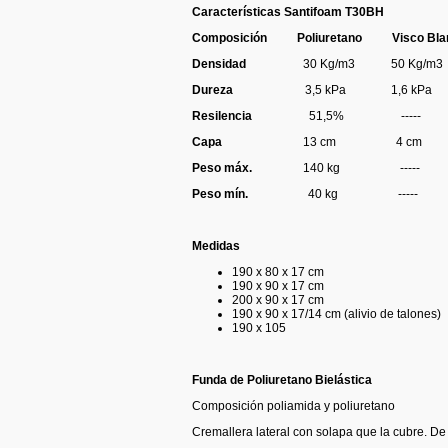
Características Santifoam T30BH
Composición Poliuretano Visco Bl
Densidad
30 Kg/m3 50 Kg/m3
Dureza
3,5 kPa 1,6 kPa
Resilencia
51,5% ----- -
Capa
13 cm 4 cm 
Peso máx.
140 kg ----- 
Peso mín.
40 kg ----- -
Medidas
190 x 80 x 17 cm
190 x 90 x 17 cm
200 x 90 x 17 cm
190 x 90 x 17/14 cm (alivio de talones)
190 x 105
Funda de Poliuretano Bielástica
Composición poliamida y poliuretano
Cremallera lateral con solapa que la cubre. De 