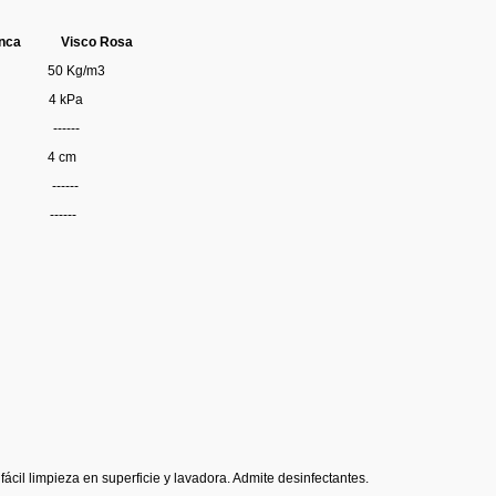
anca Visco Rosa
 50 Kg/m3
 4 kPa
-----
4 cm
------
-----
fácil limpieza en superficie y lavadora. Admite desinfectantes.