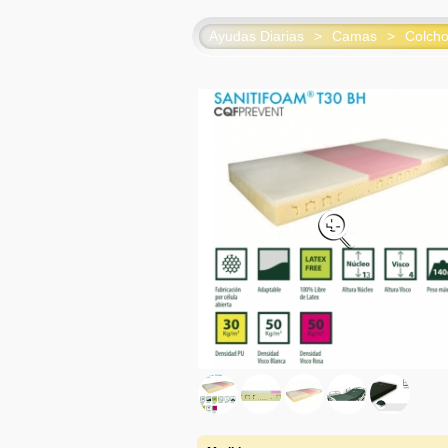
Ayudas Diarias
>
Camas
>
Colcho