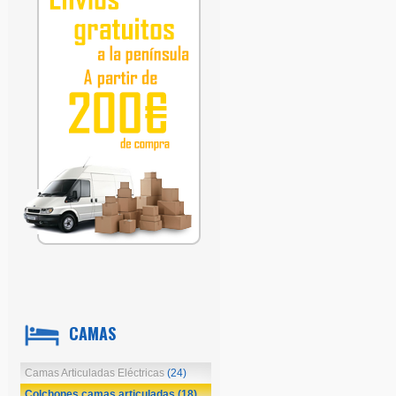
CAMAS
Camas Articuladas Eléctricas
(24)
Colchones camas articuladas
(18)