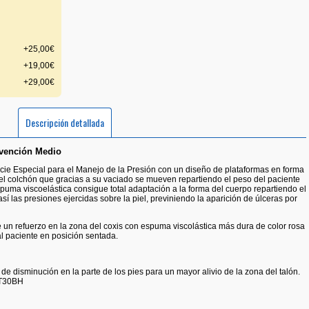
+25,00€
+19,00€
+29,00€
Descripción detallada
vención Medio
cie Especial para el Manejo de la Presión con un diseño de plataformas en forma
del colchón que gracias a su vaciado se mueven repartiendo el peso del paciente
puma viscoelástica consigue total adaptación a la forma del cuerpo repartiendo el
í las presiones ejercidas sobre la piel, previniendo la aparición de úlceras por
e un refuerzo en la zona del coxis con espuma viscolástica más dura de color rosa
 al paciente en posición sentada.
e disminución en la parte de los pies para un mayor alivio de la zona del talón.
 T30BH