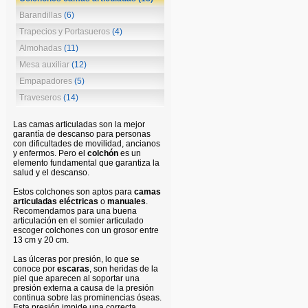
Barandillas
(6)
Trapecios y Portasueros
(4)
Almohadas
(11)
Mesa auxiliar
(12)
Empapadores
(5)
Traveseros
(14)
Las camas articuladas son la mejor
garantía de descanso para personas
con dificultades de movilidad, ancianos
y enfermos. Pero el
colchón
es un
elemento fundamental que garantiza la
salud y el descanso.
Estos colchones
son aptos para
camas
articuladas eléctricas
o
manuales
.
R
ecomendamos para una buena
articulación en el somier articulado
escoger colchones con un grosor entre
13 cm y 20 cm.
Las úlceras por presión, lo que se
conoce por
escaras
, son heridas de la
piel que aparecen al soportar una
presión externa a causa de la presión
continua sobre las prominencias óseas.
Esta presión impide una correcta