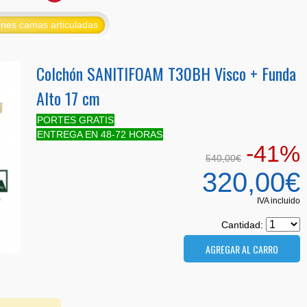
nes camas articuladas
Colchón SANITIFOAM T30BH Visco + Funda
Alto 17 cm
PORTES GRATIS
ENTREGA EN 48-72 HORAS
-41%
540,00€
320,00€
IVA incluido
Cantidad: