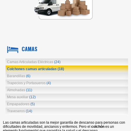
CAMAS
Camas Articuladas Eléctricas
(24)
Colchones camas articuladas
(18)
Barandillas
(6)
Trapecios y Portasueros
(4)
Almohadas
(11)
Mesa auxiliar
(12)
Empapadores
(5)
Traveseros
(14)
Las camas articuladas son la mejor garantía de descanso para personas con
dificultades de movilidad, ancianos y enfermos. Pero el
colchón
es un
elemento fundamental que garantiza la salud y el descanso.