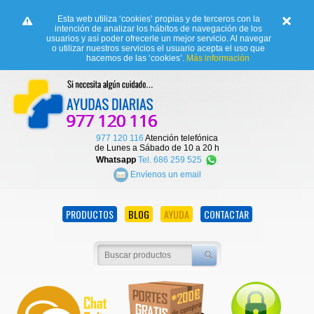
Esta web utiliza ‘cookies’ propias y de terceros con la
intención de analizar los hábitos de navegación de los
usuarios y así poder ofrecerle un mejor servicio. Al navegar
o utilizar nuestros servicios el usuario acepta el uso que
hacemos de las ‘cookies’.
Más información
977 120 116
Atención telefónica
de Lunes a Sábado de 10 a 20 h
Whatsapp
Tel. 686 259 525
Envíenos un email
PRODUCTOS
BLOG
AYUDA
CONTACTAR