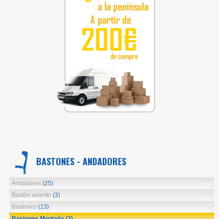
BASTONES - ANDADORES
Andadores
(25)
Bastón asiento
(3)
Bastones
(13)
Bastones Montaña
(3)