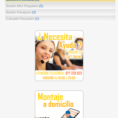
Bastón Mini Plegables
(5)
Bastón Paraguas
(3)
Calzador Rascador
(1)