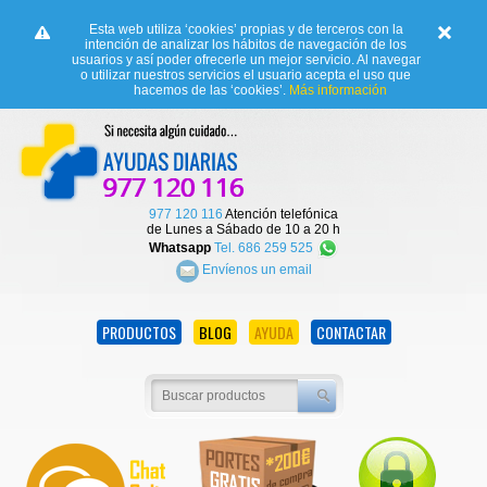
Esta web utiliza ‘cookies’ propias y de terceros con la
intención de analizar los hábitos de navegación de los
usuarios y así poder ofrecerle un mejor servicio. Al navegar
o utilizar nuestros servicios el usuario acepta el uso que
hacemos de las ‘cookies’.
Más información
977 120 116
Atención telefónica
de Lunes a Sábado de 10 a 20 h
Whatsapp
Tel. 686 259 525
Envíenos un email
PRODUCTOS
BLOG
AYUDA
CONTACTAR