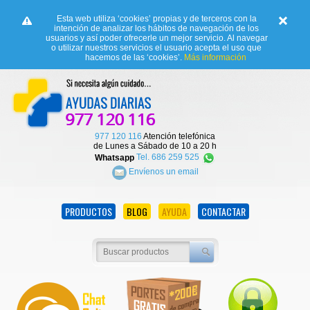
Esta web utiliza ‘cookies’ propias y de terceros con la
intención de analizar los hábitos de navegación de los
usuarios y así poder ofrecerle un mejor servicio. Al navegar
o utilizar nuestros servicios el usuario acepta el uso que
hacemos de las ‘cookies’.
Más información
977 120 116
Atención telefónica
de Lunes a Sábado de 10 a 20 h
Whatsapp
Tel. 686 259 525
Envíenos un email
PRODUCTOS
BLOG
AYUDA
CONTACTAR