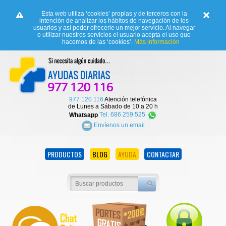
Esta web utiliza ‘cookies’ propias y de terceros con la
intención de analizar los hábitos de navegación de los
usuarios y así poder ofrecerle un mejor servicio. Al navegar
o utilizar nuestros servicios el usuario acepta el uso que
hacemos de las ‘cookies’.
Más información
977 120 116
Atención telefónica
de Lunes a Sábado de 10 a 20 h
Whatsapp
Tel. 686 259 525
Envíenos un email
PRODUCTOS
BLOG
AYUDA
CONTACTAR