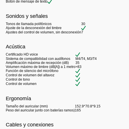
Botón de mensaje de texto
Sonidos y señales
Tonos de llamada polifónicos
30
Ajuste de la desconexión del timbre
Ajustes del control de volumen, sin desconexión
7
Acústica
Certificado HD voice
Sistema de compatibilidad con audífonos
M4/T4, M3/T4
Amplificación máxima de recepción (dB)
35
Volumen máximo de timbre (dB[A]) a 1 metro
>83
Función de silencio del micrófono
Control de volumen del altavoz
Control de tono
Control de volumen
Ergonomía
Tamaño del auricular (mm)
152.9*70.8*9.15
Peso del auricular junto con baterías ramos)
165
Cables y conexiones