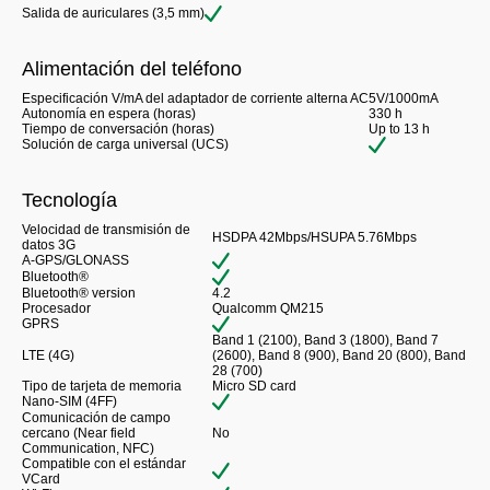
Salida de auriculares (3,5 mm)
Alimentación del teléfono
Especificación V/mA del adaptador de corriente alterna AC
5V/1000mA
Autonomía en espera (horas)
330 h
Tiempo de conversación (horas)
Up to 13 h
Solución de carga universal (UCS)
Tecnología
Velocidad de transmisión de
HSDPA 42Mbps/HSUPA 5.76Mbps
datos 3G
A-GPS/GLONASS
Bluetooth®
Bluetooth® version
4.2
Procesador
Qualcomm QM215
GPRS
Band 1 (2100), Band 3 (1800), Band 7
LTE (4G)
(2600), Band 8 (900), Band 20 (800), Band
28 (700)
Tipo de tarjeta de memoria
Micro SD card
Nano-SIM (4FF)
Comunicación de campo
cercano (Near field
No
Communication, NFC)
Compatible con el estándar
VCard