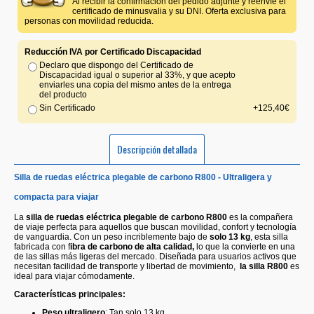
Al recibir la confirmación del pedido adjunte y reenvíe el
certificado de minusvalia y su DNI. Oferta exclusiva para
personas con movilidad reducida.
Reducción IVA por Certificado Discapacidad
Declaro que dispongo del Certificado de
Discapacidad igual o superior al 33%, y que acepto
enviarles una copia del mismo antes de la entrega
del producto
Sin Certificado
+125,40€
Descripción detallada
Silla de ruedas eléctrica plegable de carbono R800 - Ultraligera y
compacta para viajar
La
silla de ruedas eléctrica plegable de carbono R800
es la compañera
de viaje perfecta para aquellos que buscan movilidad, confort y tecnología
de vanguardia. Con un peso incriblemente bajo de
solo 13 kg
, esta silla
fabricada con f
ibra de carbono de alta calidad,
lo que la convierte en una
de las sillas más ligeras del mercado. Diseñada para usuarios activos que
necesitan facilidad de transporte y libertad de movimiento,
la silla R800
es
ideal para viajar cómodamente.
Características principales:
Peso ultraligero
: Tan solo 13 kg.