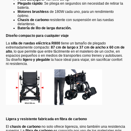
Plegado rápido
: Se pliega en segundos sin necesidad de retirar la
batería.
Motores brushless
de 180W cada uno, para un rendimiento
óptimo.
Chasis de carbono
resistente con suspensión en las ruedas
delanteras.
Batería de líto de larga duración.
Diseño compacto para cualquier viaje
La
silla de ruedas eléctrica R800
tiene un tamaño de plegado
extremadamente compacto:
87 cm de largo x 37 cm de ancho x 60 cm de
alto
, lo que permite que entre fácilmente en el maletero de un coche, en
espacios pequeños o en medios de transportes como trenes y autobuses.
Su diseño
ligero y plegable
la hace ideal para viajar, sin sacrificar confort
ni resistencia.
Ligera y resistente fabricada en fibra de carbono
El
chasis de carbono
no solo ofrece ligereza, sino también una resistencia
superior. La
fibra de carbono
es conocida por uno de los materiales más