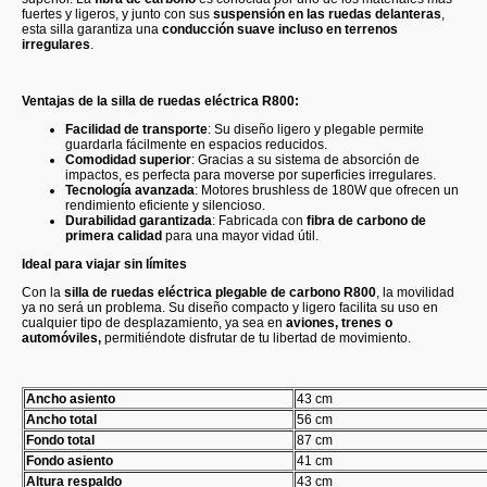
fuertes y ligeros, y junto con sus
suspensión en las ruedas delanteras
,
esta silla garantiza una
conducción suave incluso en terrenos
irregulares
.
Ventajas de la silla de ruedas eléctrica R800:
Facilidad de transporte
: Su diseño ligero y plegable permite
guardarla fácilmente en espacios reducidos.
Comodidad superior
: Gracias a su sistema de absorción de
impactos, es perfecta para moverse por superficies irregulares.
Tecnología avanzada
: Motores brushless de 180W que ofrecen un
rendimiento eficiente y silencioso.
Durabilidad garantizada
: Fabricada con
fibra de carbono de
primera calidad
para una mayor vidad útil.
Ideal para viajar sin límites
Con la
silla de ruedas eléctrica plegable de carbono R800
, la movilidad
ya no será un problema. Su diseño compacto y ligero facilita su uso en
cualquier tipo de desplazamiento, ya sea en
aviones, trenes o
automóviles,
permitiéndote disfrutar de tu libertad de movimiento.
Ancho asiento
43 cm
Ancho total
56 cm
Fondo total
87 cm
Fondo asiento
41 cm
Altura respaldo
43 cm