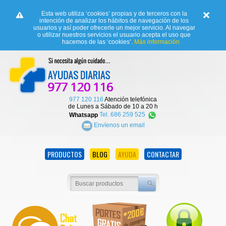
Esta web utiliza ‘cookies’ propias y de terceros con la
intención de analizar los hábitos de navegación de los
usuarios y así poder ofrecerle un mejor servicio. Al navegar
o utilizar nuestros servicios el usuario acepta el uso que
hacemos de las ‘cookies’.
Más información
977 120 116
Atención telefónica
de Lunes a Sábado de 10 a 20 h
Whatsapp
Tel. 686 259 525
Envíenos un email
PRODUCTOS
BLOG
AYUDA
CONTACTAR