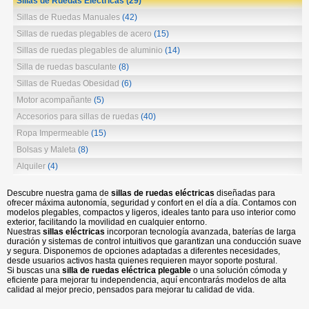
Sillas de Ruedas Eléctricas
(29)
Sillas de Ruedas Manuales
(42)
Sillas de ruedas plegables de acero
(15)
Sillas de ruedas plegables de aluminio
(14)
Silla de ruedas basculante
(8)
Sillas de Ruedas Obesidad
(6)
Motor acompañante
(5)
Accesorios para sillas de ruedas
(40)
Ropa Impermeable
(15)
Bolsas y Maleta
(8)
Alquiler
(4)
Descubre nuestra gama de
sillas de ruedas eléctricas
diseñadas para
ofrecer máxima autonomía, seguridad y confort en el día a día. Contamos con
modelos plegables, compactos y ligeros, ideales tanto para uso interior como
exterior, facilitando la movilidad en cualquier entorno.
Nuestras
sillas eléctricas
incorporan tecnología avanzada, baterías de larga
duración y sistemas de control intuitivos que garantizan una conducción suave
y segura. Disponemos de opciones adaptadas a diferentes necesidades,
desde usuarios activos hasta quienes requieren mayor soporte postural.
Si buscas una
silla de ruedas eléctrica plegable
o una solución cómoda y
eficiente para mejorar tu independencia, aquí encontrarás modelos de alta
calidad al mejor precio, pensados para mejorar tu calidad de vida.