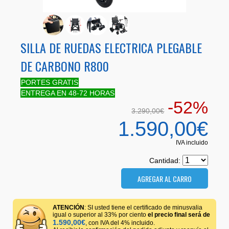
SILLA DE RUEDAS ELECTRICA PLEGABLE
DE CARBONO R800
PORTES GRATIS
ENTREGA EN 48-72 HORAS
-52%
3.290,00€
1.590,00€
IVA incluido
Cantidad:
ATENCIÓN
: SI usted tiene el certificado de minusvalia
igual o superior al 33% por ciento
el precio final será de
1.590,00€
, con IVA del 4% incluido.