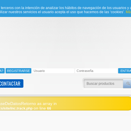
e terceros con la intención de analizar los hábitos de navegación de los usuarios y a
ilizar nuestros servicios el usuario acepta el uso que hacemos de las ‘cookies’.
Más
CONTACTAR
BaseDeDatosRetorno as array in
on line
/site/inc.track.php
66