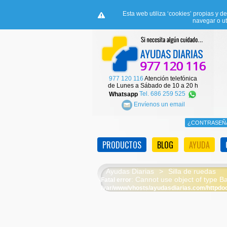
Esta web utiliza ‘cookies’ propias y d
navegar o ut
977 120 116
Atención telefónica
de Lunes a Sábado de 10 a 20 h
Whatsapp
Tel. 686 259 525
Envíenos un email
PRODUCTOS
BLOG
AYUDA
Ayudas Diarias
>
Silla de ruedas
: Cannot use object of type 
Fatal error
/var/www/vhosts/ayudasdiarias.com/httpdocs