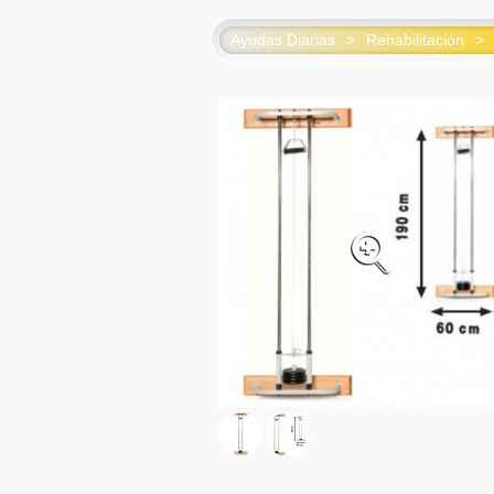
Ayudas Diarias
>
Rehabilitación
>