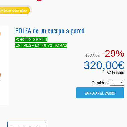
Mecanoterapia
POLEA de un cuerpo a pared
PORTES GRATIS
ENTREGA EN 48-72 HORAS
-29%
450,00€
320,00€
IVA incluido
Cantidad: