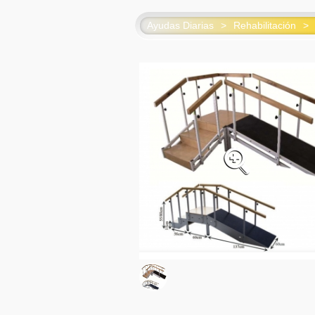
Ayudas Diarias
>
Rehabilitación
>