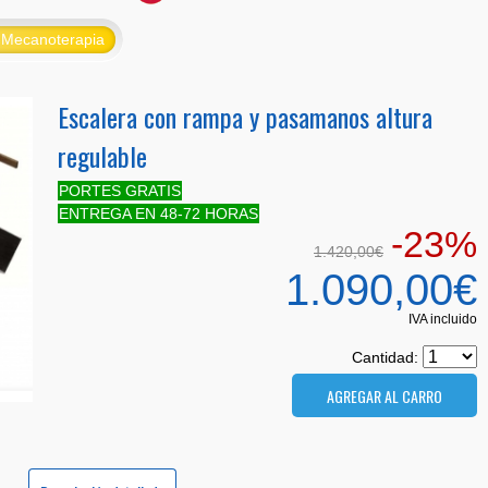
Mecanoterapia
Escalera con rampa y pasamanos altura
regulable
PORTES GRATIS
ENTREGA EN 48-72 HORAS
-23%
1.420,00€
1.090,00€
IVA incluido
Cantidad: