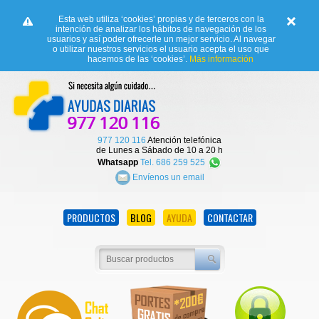
Esta web utiliza ‘cookies’ propias y de terceros con la
intención de analizar los hábitos de navegación de los
usuarios y así poder ofrecerle un mejor servicio. Al navegar
o utilizar nuestros servicios el usuario acepta el uso que
hacemos de las ‘cookies’.
Más información
977 120 116
Atención telefónica
de Lunes a Sábado de 10 a 20 h
Whatsapp
Tel. 686 259 525
Envíenos un email
PRODUCTOS
BLOG
AYUDA
CONTACTAR