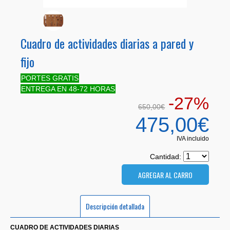
Cuadro de actividades diarias a pared y
fijo
PORTES GRATIS
ENTREGA EN 48-72 HORAS
-27%
650,00€
475,00€
IVA incluido
Cantidad:
Descripción detallada
CUADRO DE ACTIVIDADES DIARIAS