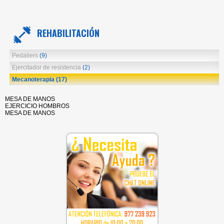
REHABILITACIÓN
Pedaliers
(9)
Ejercitador de resistencia
(2)
Mecanoterapia
(17)
MESA DE MANOS
EJERCICIO HOMBROS
MESA DE MANOS