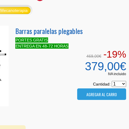
Mecanoterapia
Barras paralelas plegables
PORTES GRATIS
ENTREGA EN 48-72 HORAS
-19%
469,00€
379,00€
IVA incluido
Cantidad: