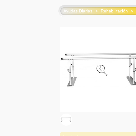
Ayudas Diarias
>
Rehabilitación
>