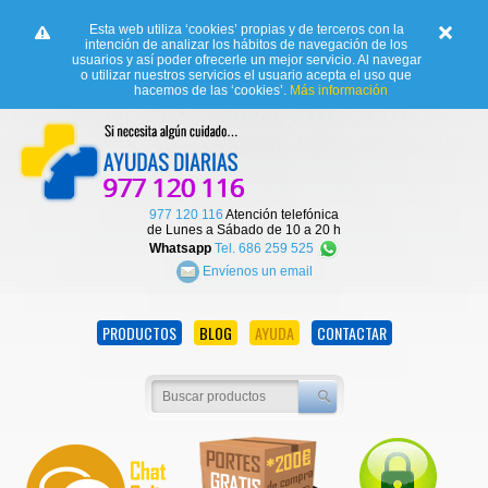
Esta web utiliza ‘cookies’ propias y de terceros con la
intención de analizar los hábitos de navegación de los
usuarios y así poder ofrecerle un mejor servicio. Al navegar
o utilizar nuestros servicios el usuario acepta el uso que
hacemos de las ‘cookies’.
Más información
977 120 116
Atención telefónica
de Lunes a Sábado de 10 a 20 h
Whatsapp
Tel. 686 259 525
Envíenos un email
PRODUCTOS
BLOG
AYUDA
CONTACTAR