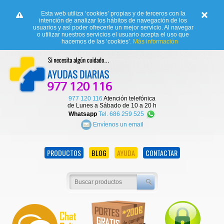
Esta web utiliza ‘cookies’ propias y de terceros con la
intención de analizar los hábitos de navegación de los
usuarios y así poder ofrecerle un mejor servicio. Al navegar
o utilizar nuestros servicios el usuario acepta el uso que
hacemos de las ‘cookies’.
Más información
977 120 116
Atención telefónica
de Lunes a Sábado de 10 a 20 h
Whatsapp
Tel. 686 259 525
Envíenos un email
PRODUCTOS
BLOG
AYUDA
CONTACTAR