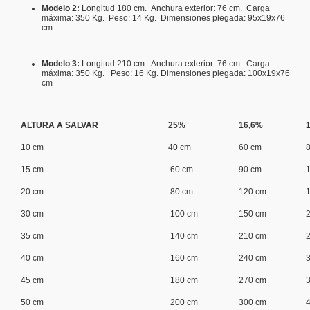
Modelo 2:
Longitud 180 cm. Anchura exterior: 76 cm. Carga
máxima: 350 Kg. Peso: 14 Kg. Dimensiones plegada: 95x19x76
cm.
Modelo 3:
Longitud 210 cm. Anchura exterior: 76 cm. Carga
máxima: 350 Kg. Peso: 16 Kg. Dimensiones plegada: 100x19x76
cm
ALTURA A SALVAR
25%
16,6%
10 cm
40 cm
60 cm
15 cm
60 cm
90 cm
20 cm
80 cm
120 cm
30 cm
100 cm
150 cm
35 cm
140 cm
210 cm
40 cm
160 cm
240 cm
45 cm
180 cm
270 cm
50 cm
200 cm
300 cm