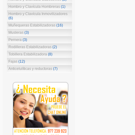
Hombro y Clavícula Hombreras
(1)
Hombro y Clavícula Inmovilizadores
(6)
Muñequeras Estabilizadoras
(16)
Musleras
(3)
Pernera
(3)
Rodilleras Estabilizadoras
(2)
Tobillera Estabilizadora
(8)
Fajas
(12)
Anticelulíticas y reductoras
(7)