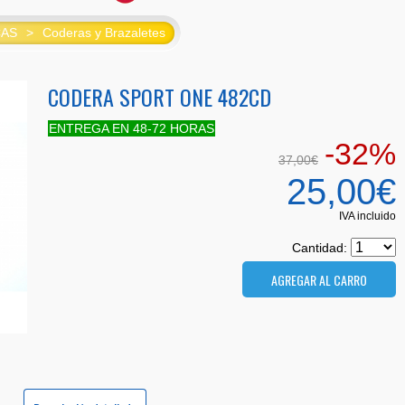
CAS
>
Coderas y Brazaletes
CODERA SPORT ONE 482CD
ENTREGA EN 48-72 HORAS
-32%
37,00€
25,00€
IVA incluido
Cantidad: