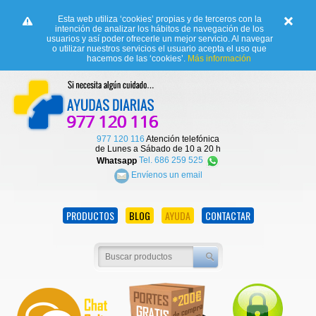
Esta web utiliza ‘cookies’ propias y de terceros con la
intención de analizar los hábitos de navegación de los
usuarios y así poder ofrecerle un mejor servicio. Al navegar
o utilizar nuestros servicios el usuario acepta el uso que
hacemos de las ‘cookies’.
Más información
977 120 116
Atención telefónica
de Lunes a Sábado de 10 a 20 h
Whatsapp
Tel. 686 259 525
Envíenos un email
PRODUCTOS
BLOG
AYUDA
CONTACTAR