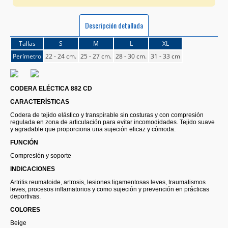
Descripción detallada
Tallas
S
M
L
XL
Perímetro
22 - 24 cm.
25 - 27 cm.
28 - 30 cm.
31 - 33 cm
CODERA ELÉCTICA 882 CD
CARACTERÍSTICAS
Codera de tejido elástico y transpirable sin costuras y con compresión
regulada en zona de articulación para evitar incomodidades. Tejido suave
y agradable que proporciona una sujeción eficaz y cómoda.
FUNCIÓN
Compresión y soporte
INDICACIONES
Artritis reumatoide, artrosis, lesiones ligamentosas leves, traumatismos
leves, procesos inflamatorios y como sujeción y prevención en prácticas
deportivas.
COLORES
Beige