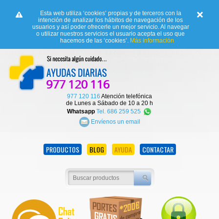
Esta web utiliza ‘cookies’ propias y de terceros con la
intención de analizar los hábitos de navegación de los
usuarios y así poder ofrecerle un mejor servicio. Al navegar
o utilizar nuestros servicios el usuario acepta el uso que
hacemos de las ‘cookies’.
Más información
977 120 116
Atención telefónica
de Lunes a Sábado de 10 a 20 h
Whatsapp
Tel. 686 259 525
Envíenos un email
PRODUCTOS
BLOG
AYUDA
CONTACTAR