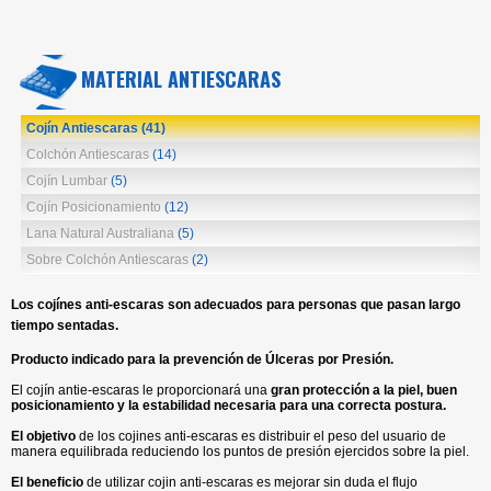
MATERIAL ANTIESCARAS
Cojín Antiescaras
(41)
Colchón Antiescaras
(14)
Cojín Lumbar
(5)
Cojín Posicionamiento
(12)
Lana Natural Australiana
(5)
Sobre Colchón Antiescaras
(2)
Los cojínes anti-escaras son adecuados
para personas que pasan largo
tiempo sentadas.
Producto indicado para la prevención de Úlceras por Presión.
El cojín antie-escaras le proporcionará una
gran protección a la piel, buen
posicionamiento y la estabilidad necesaria para una correcta postura.
El objetivo
de los cojines anti-escaras es distribuir el peso del usuario de
manera equilibrada reduciendo los puntos de presión ejercidos sobre la piel.
El beneficio
de utilizar cojin anti-escaras es mejorar sin duda el flujo