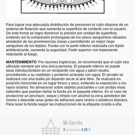
Para lograr una adecuada distribución de presiones el cojín dispone de un
sistema de flotación que aumenta la superficie de contacto con el usuario.
De esta forma se logra disminuir la presión por unidad de superficie,
evitando así la compresión prolongada de los vasos sanguíneos situados
alrededor de las prominencias óseas y permitiendo un mejor riego
sanguíneo de los tejidos. Funda con la parte inferior realizada con tejido
antideslizante, aumenta la seguridad. Parte superior con tratamiento
retardante al fuego.
MANTENIMIENTO
: Por razones higiénicas, se recomienda que el cojín sea
utilizado siempre por una única persona. El paquete interno se puede
lavar introduciéndolo en un recipiente con agua y jabón neutro,
procediendo a su cepillado y posterior aclarado con agua. El secado se
realizará con una toalla y/o dejando secar al aire libre. Se realizará en
posición horizontal en un lugar fresco y seco, evitando la exposición a los
rayos solares. No almacenar sobre objetos punzantes o con aristas vivas
salientes que puedan dañar la funda y/o el paquete interno. En el caso de
producirse un pinchazo, seque y limpie con alcohol la zona alrededor del
mismo y deposite unas gotas de adhesivo para vinilos o plásticos blandos.
Para lavar la funda seguir las instrucciones de la etiqueta cosida a ella.
Mi Carrito
€
productos
0
0,00