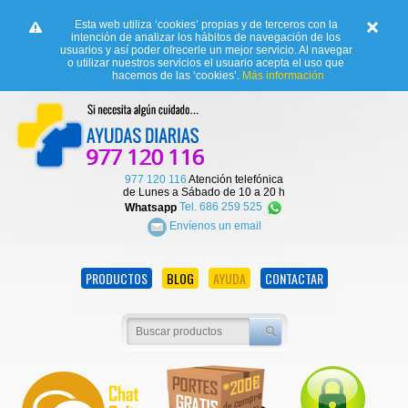
Esta web utiliza ‘cookies’ propias y de terceros con la
intención de analizar los hábitos de navegación de los
usuarios y así poder ofrecerle un mejor servicio. Al navegar
o utilizar nuestros servicios el usuario acepta el uso que
hacemos de las ‘cookies’.
Más información
977 120 116
Atención telefónica
de Lunes a Sábado de 10 a 20 h
Whatsapp
Tel. 686 259 525
Envíenos un email
PRODUCTOS
BLOG
AYUDA
CONTACTAR