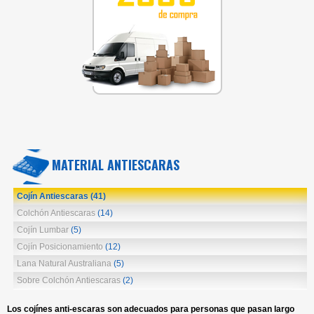
MATERIAL ANTIESCARAS
Cojín Antiescaras
(41)
Colchón Antiescaras
(14)
Cojín Lumbar
(5)
Cojín Posicionamiento
(12)
Lana Natural Australiana
(5)
Sobre Colchón Antiescaras
(2)
Los cojínes anti-escaras son adecuados
para personas que pasan largo