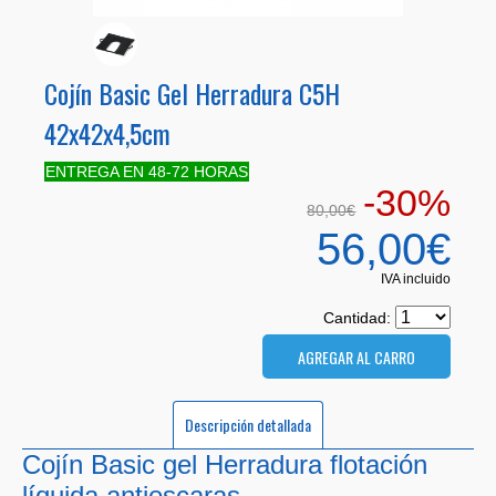
Cojín Basic Gel Herradura C5H
42x42x4,5cm
ENTREGA EN 48-72 HORAS
-30%
80,00€
56,00€
IVA incluido
Cantidad:
Descripción detallada
Cojín Basic gel Herradura flotación
líquida antiescaras