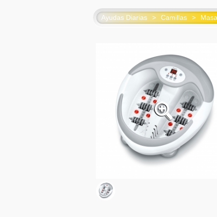
Ayudas Diarias
>
Camillas
>
Masa