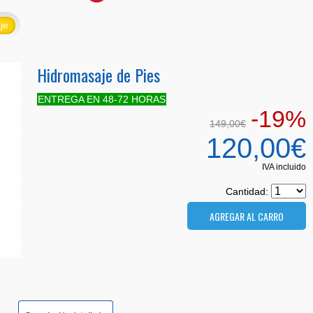
je
Hidromasaje de Pies
ENTREGA EN 48-72 HORAS
-19%
149,00€
120,00€
IVA incluido
Cantidad: