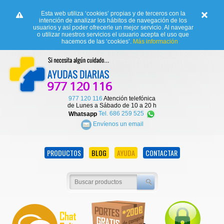
Esta web utiliza ‘cookies’ propias y de terceros con la
intención de analizar los hábitos de navegación de los
usuarios y así poder ofrecerle un mejor servicio. Al navegar
o utilizar nuestros servicios el usuario acepta el uso que
hacemos de las ‘cookies’.
Más información
977 120 116
Atención telefónica
de Lunes a Sábado de 10 a 20 h
Whatsapp
Tel. 686 259 525
Envíenos un email
PRODUCTOS
BLOG
AYUDA
CONTACTAR