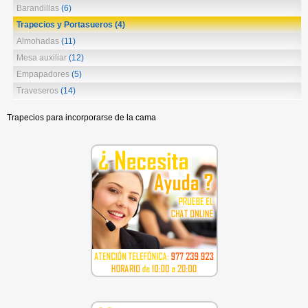
Barandillas
(6)
Trapecios y Portasueros
(4)
Almohadas
(11)
Mesa auxiliar
(12)
Empapadores
(5)
Traveseros
(14)
Trapecios para incorporarse de la cama