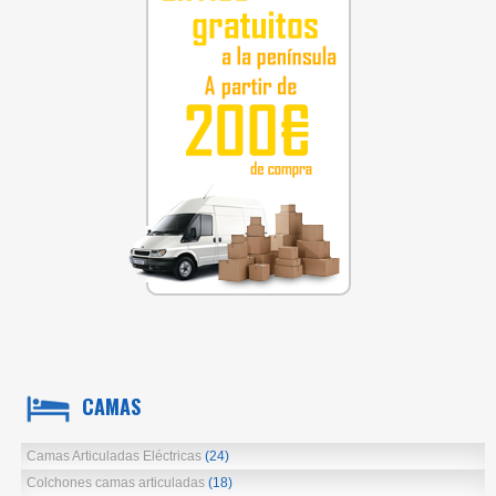
CAMAS
Camas Articuladas Eléctricas
(24)
Colchones camas articuladas
(18)