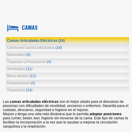
CAMAS
Camas Articuladas Eléctricas
(24)
Colchones camas articuladas
(18)
Barandillas
(6)
Trapecios y Portasueros
(4)
Almohadas
(11)
Mesa auxiliar
(12)
Empapadores
(5)
Traveseros
(14)
Las
camas articuladas eléctricas
son el mejor aliado para el descanso de
personas con dificultades de movilidad, ancianos o enfermos. Garantía para el
cuidado, descanso, seguridad e higiene en el reposo
.
Mejore y tenga una vida más dinámica que le permita
adoptar posiciones
para comer, beber, leer, higiene sin moverse de la cama. Este tipo de camas le
facilitan la incorporación a la vez que le ayudan a mejorar la circulación
sanguínea y la respiración.