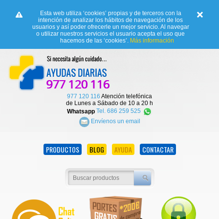
Esta web utiliza ‘cookies’ propias y de terceros con la
intención de analizar los hábitos de navegación de los
usuarios y así poder ofrecerle un mejor servicio. Al navegar
o utilizar nuestros servicios el usuario acepta el uso que
hacemos de las ‘cookies’.
Más información
977 120 116
Atención telefónica
de Lunes a Sábado de 10 a 20 h
Whatsapp
Tel. 686 259 525
Envíenos un email
PRODUCTOS
BLOG
AYUDA
CONTACTAR