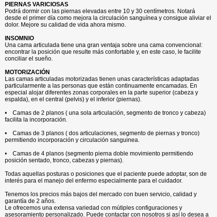
PIERNAS VARICIOSAS
Podrá dormir con las piernas elevadas entre 10 y 30 centímetros. Notará
desde el primer día como mejora la circulación sanguínea y consigue aliviar el
dolor. Mejore su calidad de vida ahora mismo.
INSOMNIO
Una cama articulada tiene una gran ventaja sobre una cama convencional:
encontrar la posición que resulte más confortable y, en este caso, le facilite
conciliar el sueño
.
MOTORIZACIÓN
Las camas articuladas motorizadas tienen unas características adaptadas
particularmente a las personas que están continuamente encamadas. En
especial alojar diferentes zonas corporales en la parte superior (cabeza y
espalda), en el central (pelvis) y el inferior (piernas).
• Camas de 2 planos ( una sola articulación, segmento de tronco y cabeza)
facilita la incorporación.
• Camas de 3 planos ( dos articulaciones, segmento de piernas y tronco)
permitiendo incorporación y circulación sanguinea.
• Camas de 4 planos (segmento pierna doble movimiento permitiendo
posición sentado, tronco, cabezas y piernas).
Todas aquellas posturas o posiciones que el paciente puede adoptar, son de
interés para el manejo del enfermo especialmente para el cuidador.
Tenemos los precios más bajos del mercado con buen servicio, calidad y
garantía de 2 años.
Le ofrecemos una extensa variedad con mútiples configuraciones y
asesoramiento personalizado. Puede contactar con nosotros si así lo desea a