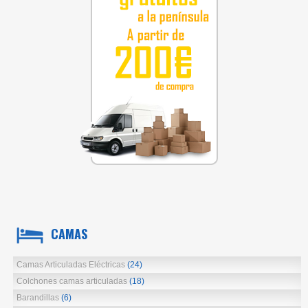
CAMAS
Camas Articuladas Eléctricas
(24)
Colchones camas articuladas
(18)
Barandillas
(6)