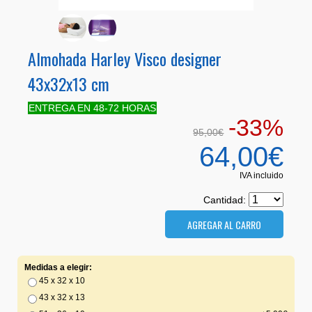
Almohada Harley Visco designer
43x32x13 cm
ENTREGA EN 48-72 HORAS
-33%
95,00€
64,00€
IVA incluido
Cantidad:
Medidas a elegir:
45 x 32 x 10
43 x 32 x 13