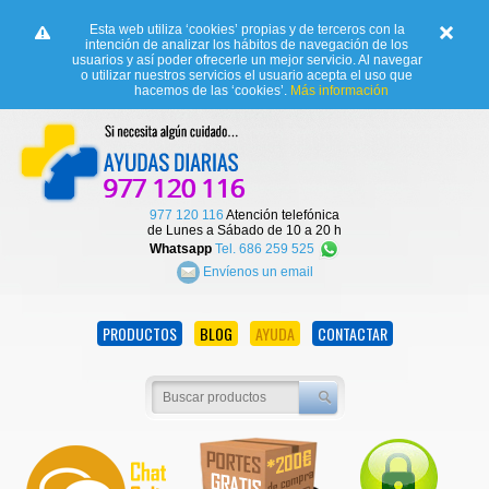
Esta web utiliza ‘cookies’ propias y de terceros con la
intención de analizar los hábitos de navegación de los
usuarios y así poder ofrecerle un mejor servicio. Al navegar
o utilizar nuestros servicios el usuario acepta el uso que
hacemos de las ‘cookies’.
Más información
977 120 116
Atención telefónica
de Lunes a Sábado de 10 a 20 h
Whatsapp
Tel. 686 259 525
Envíenos un email
PRODUCTOS
BLOG
AYUDA
CONTACTAR