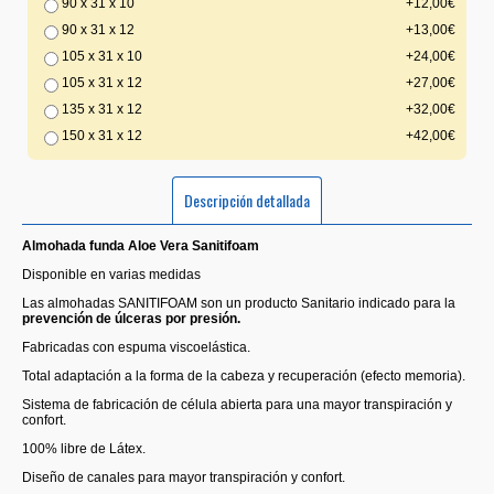
90 x 31 x 10
+12,00€
90 x 31 x 12
+13,00€
105 x 31 x 10
+24,00€
105 x 31 x 12
+27,00€
135 x 31 x 12
+32,00€
150 x 31 x 12
+42,00€
Descripción detallada
Almohada funda Aloe Vera Sanitifoam
Disponible en varias medidas
Las almohadas SANITIFOAM son un producto Sanitario indicado para la
prevención de úlceras por presión.
Fabricadas con espuma viscoelástica.
Total adaptación a la forma de la cabeza y recuperación (efecto memoria).
Sistema de fabricación de célula abierta para una mayor transpiración y
confort.
100% libre de Látex.
Diseño de canales para mayor transpiración y confort.