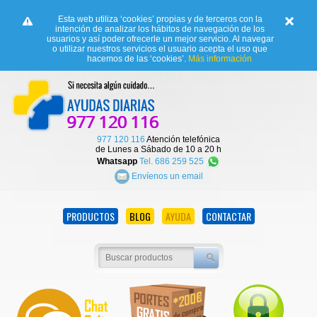
Esta web utiliza ‘cookies’ propias y de terceros con la
intención de analizar los hábitos de navegación de los
usuarios y así poder ofrecerle un mejor servicio. Al navegar
o utilizar nuestros servicios el usuario acepta el uso que
hacemos de las ‘cookies’.
Más información
977 120 116
Atención telefónica
de Lunes a Sábado de 10 a 20 h
Whatsapp
Tel. 686 259 525
Envíenos un email
PRODUCTOS
BLOG
AYUDA
CONTACTAR