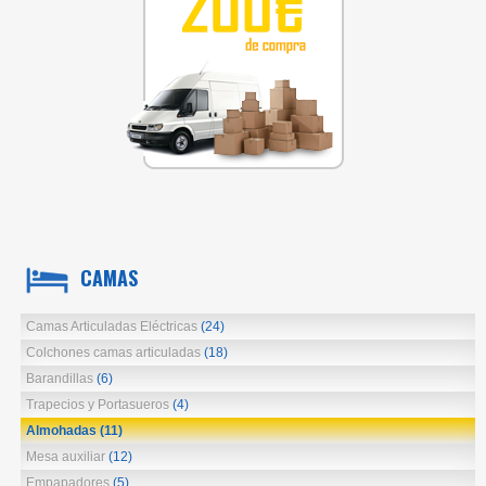
CAMAS
Camas Articuladas Eléctricas
(24)
Colchones camas articuladas
(18)
Barandillas
(6)
Trapecios y Portasueros
(4)
Almohadas
(11)
Mesa auxiliar
(12)
Empapadores
(5)