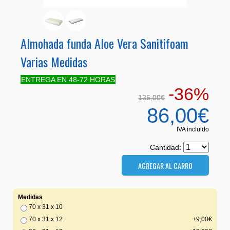
Almohada funda Aloe Vera Sanitifoam
Varias Medidas
ENTREGA EN 48-72 HORAS
-36%
135,00€
86,00€
IVA incluido
Cantidad:
Medidas
70 x 31 x 10
70 x 31 x 12
+9,00€