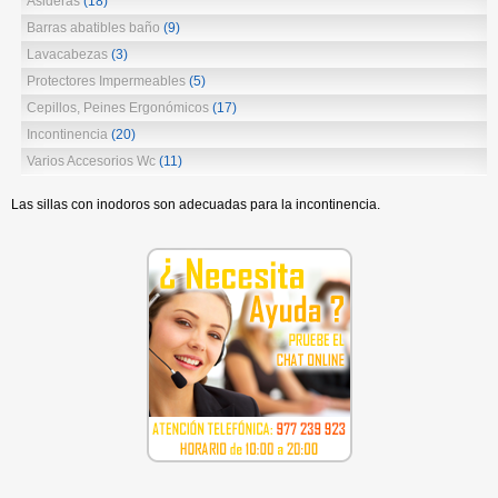
Asideras
(18)
Barras abatibles baño
(9)
Lavacabezas
(3)
Protectores Impermeables
(5)
Cepillos, Peines Ergonómicos
(17)
Incontinencia
(20)
Varios Accesorios Wc
(11)
Las sillas con inodoros son adecuadas para la incontinencia.