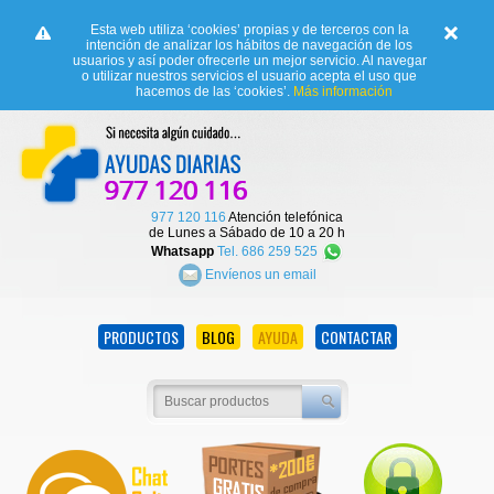
Esta web utiliza ‘cookies’ propias y de terceros con la
intención de analizar los hábitos de navegación de los
usuarios y así poder ofrecerle un mejor servicio. Al navegar
o utilizar nuestros servicios el usuario acepta el uso que
hacemos de las ‘cookies’.
Más información
977 120 116
Atención telefónica
de Lunes a Sábado de 10 a 20 h
Whatsapp
Tel. 686 259 525
Envíenos un email
PRODUCTOS
BLOG
AYUDA
CONTACTAR