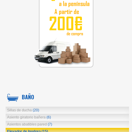
BAÑO
Sillas de ducha
(20)
Asiento giratorio bañera
(6)
Asientos abatibles pared
(7)
Elevador de Inodoro
(15)