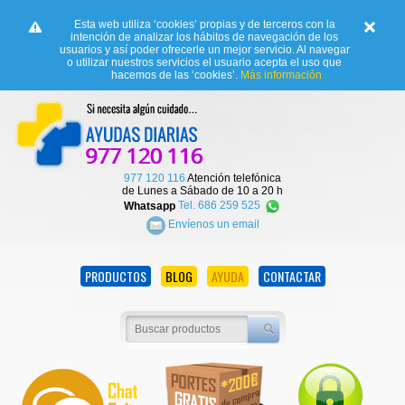
Esta web utiliza ‘cookies’ propias y de terceros con la
intención de analizar los hábitos de navegación de los
usuarios y así poder ofrecerle un mejor servicio. Al navegar
o utilizar nuestros servicios el usuario acepta el uso que
hacemos de las ‘cookies’.
Más información
977 120 116
Atención telefónica
de Lunes a Sábado de 10 a 20 h
Whatsapp
Tel. 686 259 525
Envíenos un email
PRODUCTOS
BLOG
AYUDA
CONTACTAR