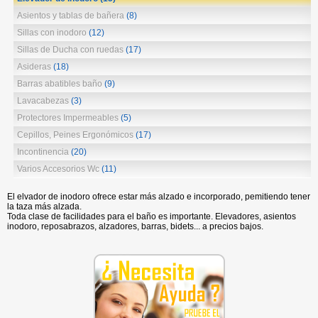
Asientos y tablas de bañera
(8)
Sillas con inodoro
(12)
Sillas de Ducha con ruedas
(17)
Asideras
(18)
Barras abatibles baño
(9)
Lavacabezas
(3)
Protectores Impermeables
(5)
Cepillos, Peines Ergonómicos
(17)
Incontinencia
(20)
Varios Accesorios Wc
(11)
El elvador de inodoro ofrece estar más alzado e incorporado, pemitiendo tener
la taza más alzada.
Toda clase de facilidades para el baño es importante. Elevadores, asientos
inodoro, reposabrazos, alzadores, barras, bidets... a precios bajos.