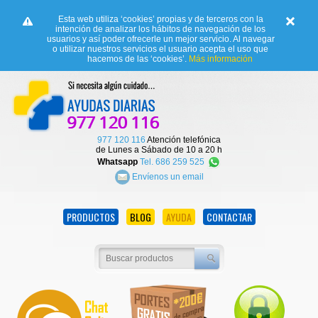
Esta web utiliza ‘cookies’ propias y de terceros con la
intención de analizar los hábitos de navegación de los
usuarios y así poder ofrecerle un mejor servicio. Al navegar
o utilizar nuestros servicios el usuario acepta el uso que
hacemos de las ‘cookies’.
Más información
977 120 116
Atención telefónica
de Lunes a Sábado de 10 a 20 h
Whatsapp
Tel. 686 259 525
Envíenos un email
PRODUCTOS
BLOG
AYUDA
CONTACTAR