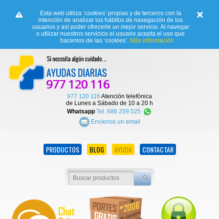
Esta web utiliza ‘cookies’ propias y de terceros con la
intención de analizar los hábitos de navegación de los
usuarios y así poder ofrecerle un mejor servicio. Al navegar
o utilizar nuestros servicios el usuario acepta el uso que
hacemos de las ‘cookies’.
Más información
977 120 116
Atención telefónica
de Lunes a Sábado de 10 a 20 h
Whatsapp
Tel. 686 259 525
Envíenos un email
PRODUCTOS
BLOG
AYUDA
CONTACTAR