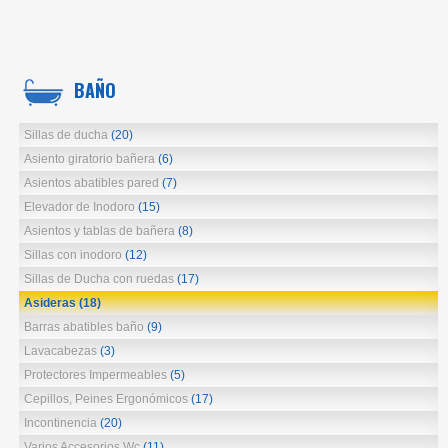
BAÑO
Sillas de ducha
(20)
Asiento giratorio bañera
(6)
Asientos abatibles pared
(7)
Elevador de Inodoro
(15)
Asientos y tablas de bañera
(8)
Sillas con inodoro
(12)
Sillas de Ducha con ruedas
(17)
Asideras
(18)
Barras abatibles baño
(9)
Lavacabezas
(3)
Protectores Impermeables
(5)
Cepillos, Peines Ergonómicos
(17)
Incontinencia
(20)
Varios Accesorios Wc
(11)