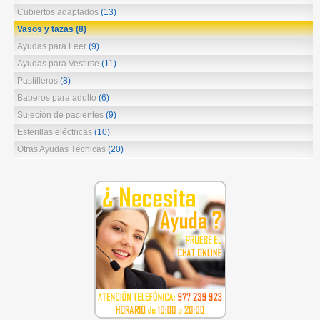
Cubiertos adaptados
(13)
Vasos y tazas
(8)
Ayudas para Leer
(9)
Ayudas para Vestirse
(11)
Pastilleros
(8)
Baberos para adulto
(6)
Sujeción de pacientes
(9)
Esterillas eléctricas
(10)
Otras Ayudas Técnicas
(20)