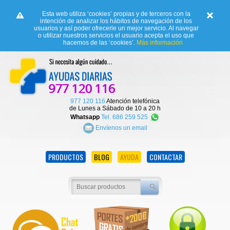
Esta web utiliza ‘cookies’ propias y de terceros con la
intención de analizar los hábitos de navegación de los
usuarios y así poder ofrecerle un mejor servicio. Al navegar
o utilizar nuestros servicios el usuario acepta el uso que
hacemos de las ‘cookies’.
Más información
977 120 116
Atención telefónica
de Lunes a Sábado de 10 a 20 h
Whatsapp
Tel. 686 259 525
Envíenos un email
PRODUCTOS
BLOG
AYUDA
CONTACTAR